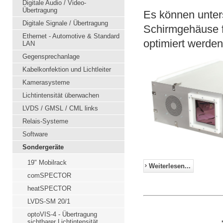
Digitale Audio / Video-
Übertragung
Es können unters
Digitale Signale / Übertragung
Schirmgehäuse f
Ethernet - Automotive & Standard
optimiert werden.
LAN
Gegensprechanlage
Kabelkonfektion und Lichtleiter
Kamerasysteme
Lichtintensität überwachen
LVDS / GMSL / CML links
Relais-Systeme
Software
Sondergeräte
19" Mobilrack
Weiterlesen...
comSPECTOR
heatSPECTOR
LVDS-SM 20/1
optoVIS-4 - Übertragung
sichtbarer Lichtintensität