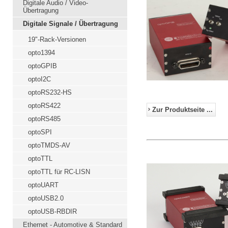
Digitale Audio / Video-
Übertragung
Digitale Signale / Übertragung
19"-Rack-Versionen
opto1394
optoGPIB
optoI2C
optoRS232-HS
optoRS422
Zur Produktseite ...
optoRS485
optoSPI
optoTMDS-AV
optoTTL
optoTTL für RC-LISN
optoUART
optoUSB2.0
optoUSB-RBDIR
Ethernet - Automotive & Standard