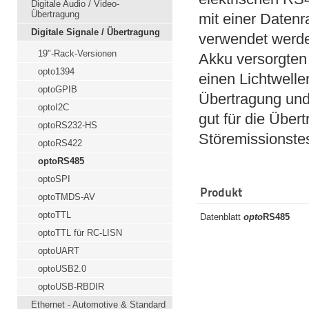
Digitale Audio / Video-
Übertragung
mit einer Datenr
Digitale Signale / Übertragung
verwendet werde
19"-Rack-Versionen
Akku versorgten 
opto1394
einen Lichtwelle
optoGPIB
Übertragung und
optoI2C
gut für die Über
optoRS232-HS
Störemissionstes
optoRS422
optoRS485
optoSPI
Produkt
optoTMDS-AV
optoTTL
Datenblatt
opto
RS485
optoTTL für RC-LISN
optoUART
optoUSB2.0
optoUSB-RBDIR
Ethernet - Automotive & Standard