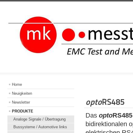
INFORMATIO
Home
Neuigkeiten
opto
RS485
Newsletter
PRODUKTE
Das
opto
RS485
Analoge Signale / Übertragung
bidirektionalen 
Bussysteme / Automotive links
elektrischen RS4