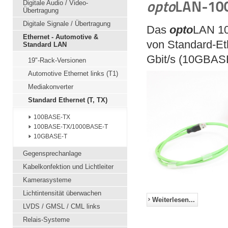
opto
LAN-10
Digitale Audio / Video-
Übertragung
Digitale Signale / Übertragung
Das
opto
LAN 10
Ethernet - Automotive &
von Standard-Eth
Standard LAN
Gbit/s (10GBASE
19"-Rack-Versionen
Automotive Ethernet links (T1)
Mediakonverter
Standard Ethernet (T, TX)
100BASE-TX
100BASE-TX/1000BASE-T
10GBASE-T
Gegensprechanlage
Kabelkonfektion und Lichtleiter
Kamerasysteme
Lichtintensität überwachen
Weiterlesen...
LVDS / GMSL / CML links
Relais-Systeme