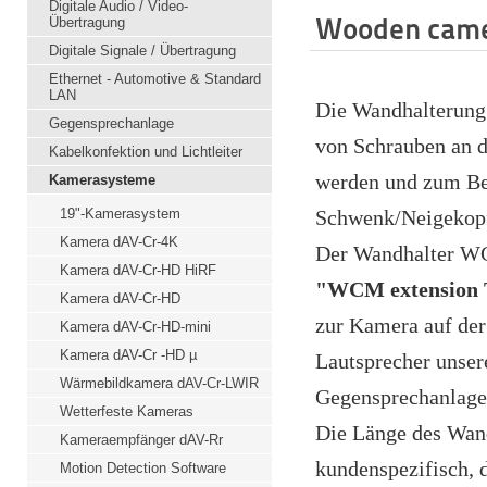
Digitale Audio / Video-
Wooden came
Übertragung
Digitale Signale / Übertragung
Ethernet - Automotive & Standard
LAN
Die Wandhalterun
Gegensprechanlage
von Schrauben an d
Kabelkonfektion und Lichtleiter
werden und zum Be
Kamerasysteme
19"-Kamerasystem
Schwenk/Neigekopf
Kamera dAV-Cr-4K
Der Wandhalter WC
Kamera dAV-Cr-HD HiRF
"WCM extension
Kamera dAV-Cr-HD
zur Kamera auf der
Kamera dAV-Cr-HD-mini
Kamera dAV-Cr -HD µ
Lautsprecher unser
Wärmebildkamera dAV-Cr-LWIR
Gegensprechanlage 
Wetterfeste Kameras
Die Länge des Wand
Kameraempfänger dAV-Rr
kundenspezifisch, 
Motion Detection Software